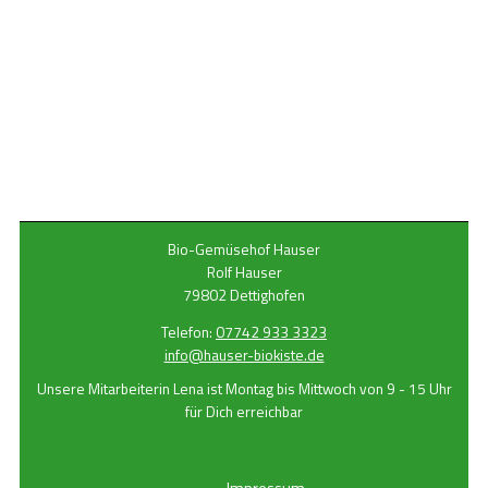
Bio-Gemüsehof Hauser
Rolf Hauser
79802 Dettighofen
Telefon:
07742 933 3323
info@hauser-biokiste.de
Unsere Mitarbeiterin Lena ist Montag bis Mittwoch von 9 - 15 Uhr
für Dich erreichbar