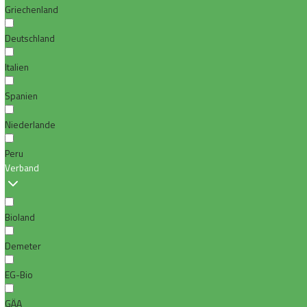
Griechenland
Deutschland
Italien
Spanien
Niederlande
Peru
Verband
Bioland
Demeter
EG-Bio
GÄA