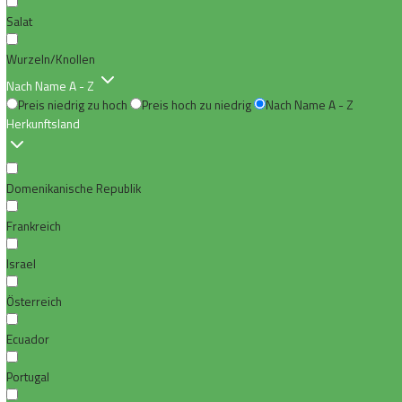
Salat
Wurzeln/Knollen
Nach Name A - Z
Preis niedrig zu hoch
Preis hoch zu niedrig
Nach Name A - Z
Herkunftsland
Domenikanische Republik
Frankreich
Israel
Österreich
Ecuador
Portugal