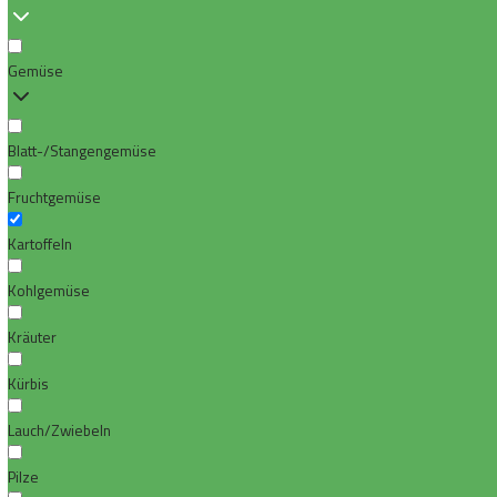
Gemüse
Blatt-/Stangengemüse
Fruchtgemüse
Kartoffeln
Kohlgemüse
Kräuter
Kürbis
Lauch/Zwiebeln
Pilze