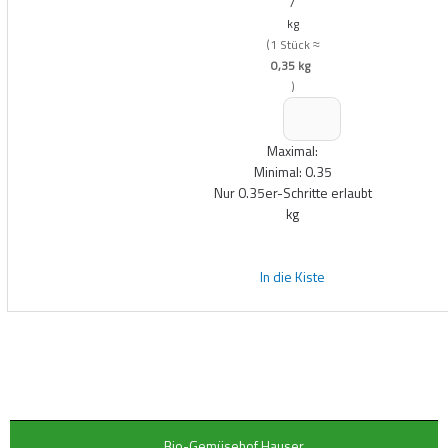
/
kg
(
1 Stück ≈
0,35 kg
)
Maximal:
Minimal:
0.35
Nur
0.35
er-Schritte erlaubt
kg
In die Kiste
Bio-Gemüsehof Hauser