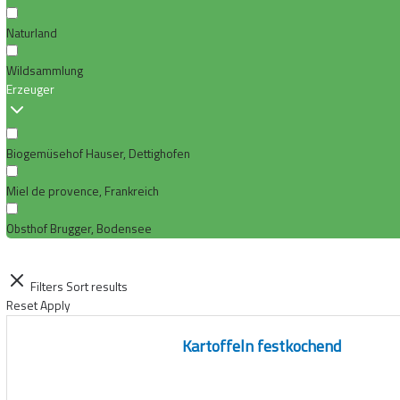
Naturland
Wildsammlung
Erzeuger
Biogemüsehof Hauser, Dettighofen
Miel de provence, Frankreich
Obsthof Brugger, Bodensee
Filters
Sort results
Reset
Apply
Kartoffeln festkochend