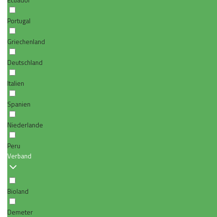
Portugal
Griechenland
Deutschland
Italien
Spanien
Niederlande
Peru
Verband
Bioland
Demeter