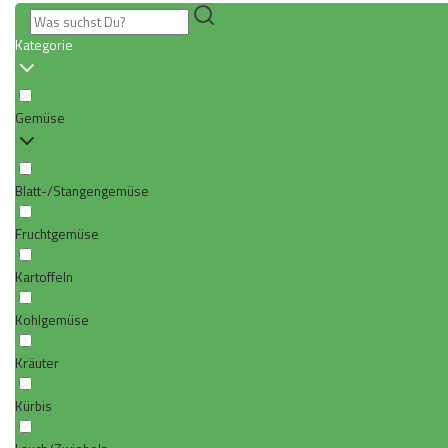
Kategorie
Gemüse
Blatt-/Stangengemüse
Fruchtgemüse
Kartoffeln
Kohlgemüse
Kräuter
Kürbis