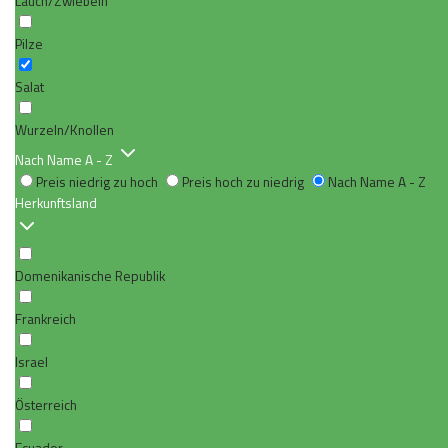
Lauch/Zwiebeln
Pilze
Salat
Wurzeln/Knollen
Nach Name A - Z
Preis niedrig zu hoch
Preis hoch zu niedrig
Nach Name A - Z
Herkunftsland
Domenikanische Republik
Frankreich
Israel
Österreich
Ecuador