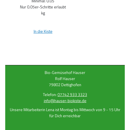
Minimal:
0.05
Nur
0.05
er-Schritte erlaubt
kg
In die Kiste
Bio-Gemüsehof Hauser
Rolf Hauser
79802 Dettighofen
Telefon:
07742 933 3323
info@hauser-biokiste.de
Unsere Mitarbeiterin Lena ist Montag bis Mittwoch von 9 - 15 Uhr
für Dich erreichbar