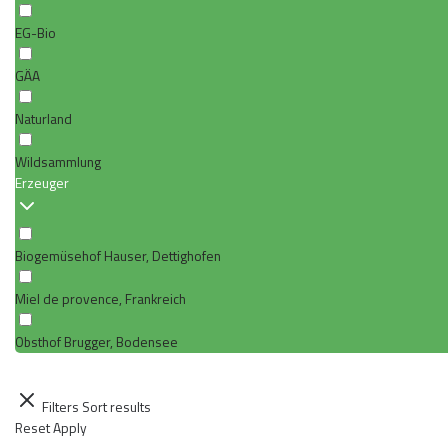
EG-Bio
GÄA
Naturland
Wildsammlung
Erzeuger
Biogemüsehof Hauser, Dettighofen
Miel de provence, Frankreich
Obsthof Brugger, Bodensee
Filters
Sort results
Reset
Apply